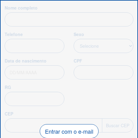
Nome completo
Telefone
Sexo
Data de nascimento
CPF
RG
CEP
Buscar CEP
Entrar com o e-mail